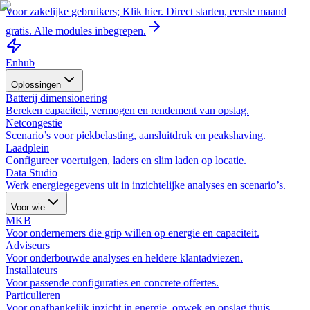
Voor zakelijke gebruikers; Klik hier. Direct starten, eerste maand
gratis. Alle modules inbegrepen.
Enhub
Oplossingen
Batterij dimensionering
Bereken capaciteit, vermogen en rendement van opslag.
Netcongestie
Scenario’s voor piekbelasting, aansluitdruk en peakshaving.
Laadplein
Configureer voertuigen, laders en slim laden op locatie.
Data Studio
Werk energiegegevens uit in inzichtelijke analyses en scenario’s.
Voor wie
MKB
Voor ondernemers die grip willen op energie en capaciteit.
Adviseurs
Voor onderbouwde analyses en heldere klantadviezen.
Installateurs
Voor passende configuraties en concrete offertes.
Particulieren
Voor onafhankelijk inzicht in energie, opwek en opslag thuis.