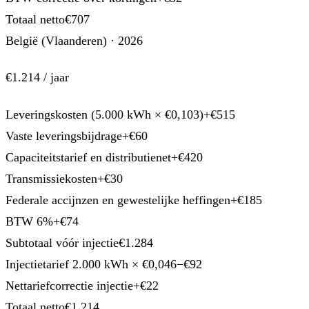
Totaal netto
€707
België (Vlaanderen) · 2026
€1.214
/ jaar
Leveringskosten (5.000 kWh × €0,103)
+€515
Vaste leveringsbijdrage
+€60
Capaciteitstarief en distributienet
+€420
Transmissiekosten
+€30
Federale accijnzen en gewestelijke heffingen
+€185
BTW 6%
+€74
Subtotaal vóór injectie
€1.284
Injectietarief 2.000 kWh × €0,046
−€92
Nettariefcorrectie injectie
+€22
Totaal netto
€1.214