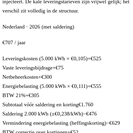
injecteert. De kale leveringstarieven zijn vrijwel gelijk; het
verschil zit volledig in de structuur.
Nederland · 2026 (met saldering)
€707
/ jaar
Leveringskosten (5.000 kWh × €0,105)
+€525
Vaste leveringsbijdrage
+€75
Netbeheerkosten
+€300
Energiebelasting (5.000 kWh × €0,111)
+€555
BTW 21%
+€305
Subtotaal vóór saldering en korting
€1.760
Saldering 2.000 kWh (±€0,238/kWh)
−€476
Vermindering energiebelasting (heffingskorting)
−€629
BTW correctie over kortingen
+€52