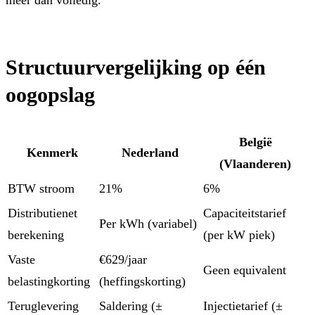
meer dan volledig.
Structuurvergelijking op één
oogopslag
België
Kenmerk
Nederland
(Vlaanderen)
BTW stroom
21%
6%
Distributienet
Capaciteitstarief
Per kWh (variabel)
berekening
(per kW piek)
Vaste
€629/jaar
Geen equivalent
belastingkorting
(heffingskorting)
Teruglevering
Saldering (±
Injectietarief (±