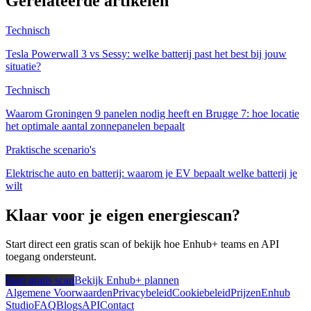
Gerelateerde artikelen
Technisch
Tesla Powerwall 3 vs Sessy: welke batterij past het best bij jouw
situatie?
Technisch
Waarom Groningen 9 panelen nodig heeft en Brugge 7: hoe locatie
het optimale aantal zonnepanelen bepaalt
Praktische scenario's
Elektrische auto en batterij: waarom je EV bepaalt welke batterij je
wilt
Klaar voor je eigen energiescan?
Start direct een gratis scan of bekijk hoe Enhub+ teams en API
toegang ondersteunt.
Start gratis scan
Bekijk Enhub+ plannen
Algemene Voorwaarden
Privacybeleid
Cookiebeleid
Prijzen
Enhub
Studio
FAQ
Blogs
API
Contact