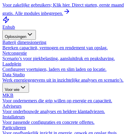
Voor zakelijke gebruikers; Klik hier. Direct starten, eerste maand
gratis. Alle modules inbegrepen.
Enhub
Oplossingen
Batterij dimensionering
Bereken capaciteit, vermogen en rendement van opslag.
Netcongestie
Scenario’s voor piekbelasting, aansluitdruk en peakshaving.
Laadplein
Configureer voertuigen, laders en slim laden op locatie.
Data Studio
Werk energiegegevens uit in inzichtelijke analyses en scenario’s.
Voor wie
MKB
Voor ondernemers die grip willen op energie en capaciteit.
Adviseurs
Voor onderbouwde analyses en heldere klantadviezen.
Installateurs
Voor passende configuraties en concrete offertes.
Particulieren
Voor onafhankelijk inzicht in energie, opwek en opslag thuis.