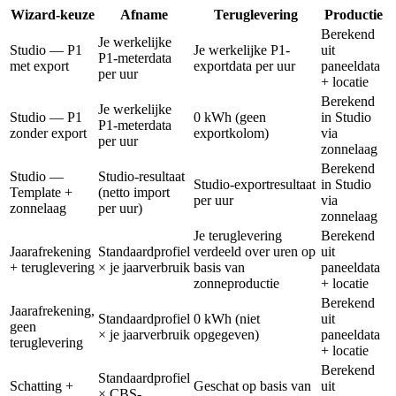
Wizard-keuze
Afname
Teruglevering
Productie
Berekend
Je werkelijke
Studio — P1
Je werkelijke P1-
uit
P1-meterdata
met export
exportdata per uur
paneeldata
per uur
+ locatie
Berekend
Je werkelijke
Studio — P1
0 kWh (geen
in Studio
P1-meterdata
zonder export
exportkolom)
via
per uur
zonnelaag
Berekend
Studio —
Studio-resultaat
Studio-exportresultaat
in Studio
Template +
(netto import
per uur
via
zonnelaag
per uur)
zonnelaag
Je teruglevering
Berekend
Jaarafrekening
Standaardprofiel
verdeeld over uren op
uit
+ teruglevering
× je jaarverbruik
basis van
paneeldata
zonneproductie
+ locatie
Berekend
Jaarafrekening,
Standaardprofiel
0 kWh (niet
uit
geen
× je jaarverbruik
opgegeven)
paneeldata
teruglevering
+ locatie
Berekend
Standaardprofiel
Schatting +
Geschat op basis van
uit
× CBS-