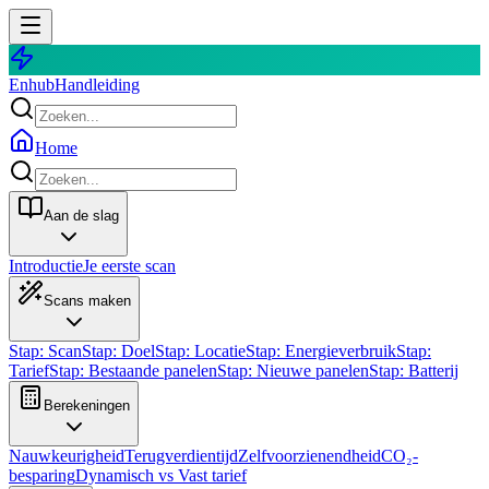
Enhub
Handleiding
Home
Aan de slag
Introductie
Je eerste scan
Scans maken
Stap: Scan
Stap: Doel
Stap: Locatie
Stap: Energieverbruik
Stap:
Tarief
Stap: Bestaande panelen
Stap: Nieuwe panelen
Stap: Batterij
Berekeningen
Nauwkeurigheid
Terugverdientijd
Zelfvoorzienendheid
CO₂-
besparing
Dynamisch vs Vast tarief